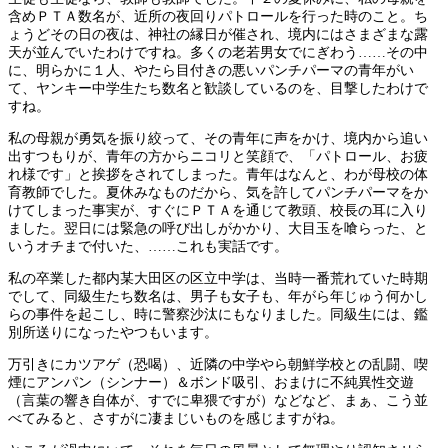
含めＰＴＡ数名が、近所の夜回りパトロールを行った時のこと。ち
ょうどその日の夜は、神社の縁日が催され、境内にはさまざまな露
天が並んでいたわけですね。多くの老若男女でにぎわう……その中
に、明らかに１人、やたら目付きの悪いパンチパーマの青年がい
て、ヤンキー中学生たち数名と歓談しているのを、目撃したわけで
すね。
私の母親が勇気を振り絞って、その青年に声をかけ、境内から追い
出すつもりが、青年の方からニコリと笑顔で、「パトロール、お疲
れ様です」と挨拶をされてしまった。青年はなんと、わが母校の体
育教師でした。夏休みなものだから、気を許してパンチパーマをか
けてしまった事実が、すぐにＰＴＡを通じて教頭、校長の耳に入り
ました。翌日には緊急の呼び出しがかかり、大目玉を喰らった、と
いうオチまで付いた、……これも実話です。
私の卒業した都内某大田区の区立中学は、当時一番荒れていた時期
でして、同級生たち数名は、男子も女子も、年がら年じゅう何かし
らの事件を起こし、時に警察沙汰にもなりました。同級生には、鑑
別所送りになったやつもいます。
万引きにカツアゲ（恐喝）、近隣の中学やら朝鮮学校との乱闘、喫
煙にアンパン（シンナー）＆ボンド吸引、おまけに不純異性交遊
（言葉の響き自体が、すでに卑猥ですが）などなど、まぁ、こう並
べてみると、さすがに凄まじいものを感じますがね。