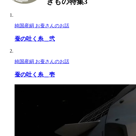
きもの特集3
純国産絹 お蚕さんのお話
蚕の吐く糸＿弐
純国産絹 お蚕さんのお話
蚕の吐く糸＿壱