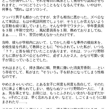
ところが渦中にいて、それを毎日の風景として無理やり認知させら
れますと、べつにどうということもなくなるんですね。いやはや、
何事も〝慣れ〟はオソロシイ。
ツッパリ男子も酷かったですが、女子も相当に悪かった。ズベ公な
んて単語は、もはや死語同然でしょうが、そうとしか言えないよう
な言動を繰り返していました。そんな中学でワタクシ、学年委員長
を３期（半期で交代）、風紀委員長を１期、務めておりましてね。
まぁ……、日々、苦労が絶えなかったわけです。
当時、彼らが学校内において、しでかした様々な事件の後始末を、
全校生徒を代表して教師とともに〝やらされて〟いた私が、いつも
「？？」と首を傾げていたことがあります。それは、ツッパリ野郎
どもに群がるズベ公どもの中に、必ず１人か２人、かなり可愛い女
子が混じっていることでした。
それはまさしく、掃き溜めに鶴、野糞に撒いた消臭芳香剤……とい
う存在でして、私がまた〝そういう〟子を好きになってしまう性格
なのです。
やめときゃいいのに、とある女子に何度も何度も告白して、そのた
びに体よく断られてしまい、他ならぬツッパリ野郎の一人に、「ま
ぁ、気を落とすな。お前には、もっとふさわしい女がいるはずだか
ら。○子のことは、早く忘れちまえや」などと、しごくまっとうに励
まされたり……。