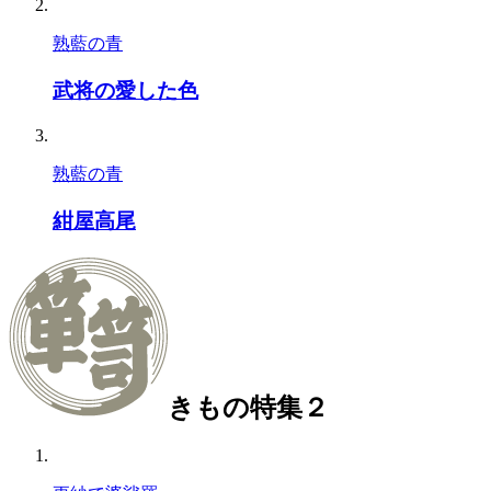
熟藍の青
武将の愛した色
熟藍の青
紺屋高尾
きもの特集２