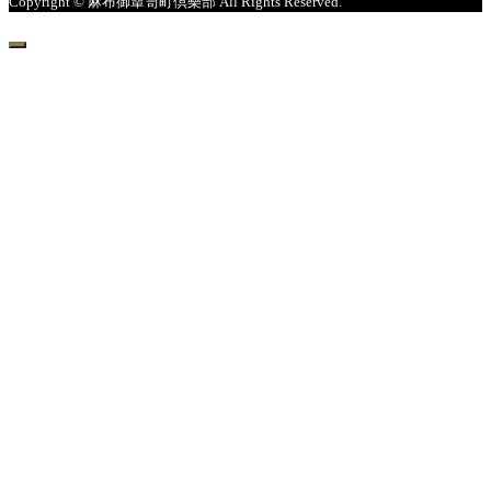
Copyright © 麻布御簞笥町倶樂部 All Rights Reserved.