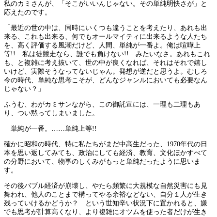
私のカミさんが、「そこがいいんじゃない。その単純明快さが」と
応えたのです。
「最近の世の中は、同時にいくつも違うことを考えたり、あれも出
来る、これも出来る、何でもオールマイティに出来るような人たち
を、高く評価する風潮だけど、人間、単純が一番よ。俺は喧嘩上
等!! 私は徒競走なら、誰でも負けない!! みたいなさ。あれもこれ
も、と複雑に考え抜いて、世の中が良くなれば、それはそれで嬉し
いけど、実際そうなってないじゃん。発想が逆だと思うよ。むしろ
今の時代、単純な思考こそが、どんなジャンルにおいても必要なん
じゃない？」
ふうむ、わがカミサンながら、この御託宣には、一理も二理もあ
り、つい黙ってしまいました。
単純が一番。……単純上等!!
確かに昭和の時代、特に私たちがまだ中高生だった、1970年代の日
本を思い返してみても、政治にしても経済、教育、文化ほかすべて
の分野において、物事のしくみがもっと単純だったように思いま
す。
その後バブル経済が崩壊し、やたら頻繁に大規模な自然災害にも見
舞われ、他人のことまで構ってやる余裕などない、自分１人が生き
残っていけるかどうか？ という世知辛い状況下に置かれると、嫌
でも思考が計算高くなり、より複雑にオツムを使った者だけが生き