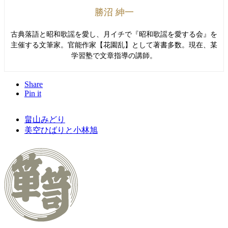
勝沼 紳一
古典落語と昭和歌謡を愛し、月イチで『昭和歌謡を愛する会』を
主催する文筆家。官能作家【花園乱】として著書多数。現在、某
学習塾で文章指導の講師。
Share
Pin it
畠山みどり
美空ひばりと小林旭