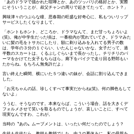
「あのドラマで描かれた喧嘩とか、あのツッパリの格好とか、実際
にそういうことが、叔父チャンの周りで起きてたって、ホント？」
興味津々のつぶらな瞳、思春期の旺盛な好奇心に、私もついリップ
サービスしたくなりまして、
「ホントもホント、どころか、ドラマなんて、まだ甘っちょろいよ
(笑)。俺が中学生だった頃は、一番校内が荒れていてさ。ドラマみた
いに髪の毛をトサカにしたり、額に剃り込みを入れてる男子の数
は、学年の３分の１ぐらい、いたんじゃないかな。女子だって、過
半数のスカートは、くるぶしぐらいまで長かったし。チリチリのパ
ーマをかけてた女子もちらほら。廊下をバイクで走り回る野郎もい
たからね。もちろん無免許だよ」
言い終えた瞬間、横にいた５つ違いの妹が、会話に割り込んできま
した。
「お兄ちゃんの話、珍しくすべて事実だからね(笑)。何の脚色もして
ないよ」
ううむ、そうなのです。本来ならば、こういう場合、話を大きくデ
フォルメさせて笑いを取るものでしょうが、哀しいことに、すべて
現実なんですわ、これが。
当時の〝あの〟ムーブメントは、いったい何だったのでしょう？
生徒も生徒なら、教師も教師でした。中２の夏休みに、私の母親を