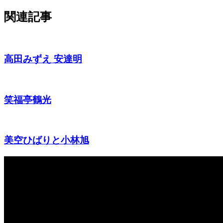
関連記事
高田みずえ 安達明
笑福亭鶴光
美空ひばりと小林旭