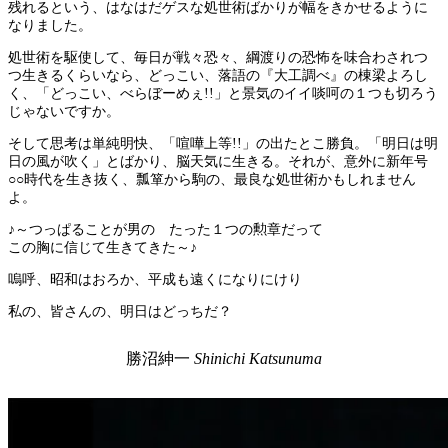
残れるという、はなはだゲスな処世術ばかりが幅をきかせるように
なりました。
処世術を駆使して、毎日が戦々恐々、綱渡りの恐怖を味合わされつ
つ生きるくらいなら、どっこい、落語の『大工調べ』の棟梁よろし
く、「どっこい、べらぼーめぇ!!」と景気のイイ啖呵の１つも切ろう
じゃないですか。
そして思考は単純明快、「喧嘩上等!!」の出たとこ勝負。「明日は明
日の風が吹く」とばかり、脳天気に生きる。それが、意外に新年号
○○時代を生き抜く、瓢箪から駒の、最良な処世術かもしれません
よ。
♪～つっぱることが男の たった１つの勲章だって
この胸に信じて生きてきた～♪
嗚呼、昭和はおろか、平成も遠くになりにけり
私の、皆さんの、明日はどっちだ？
勝沼紳一
Shinichi Katsunuma