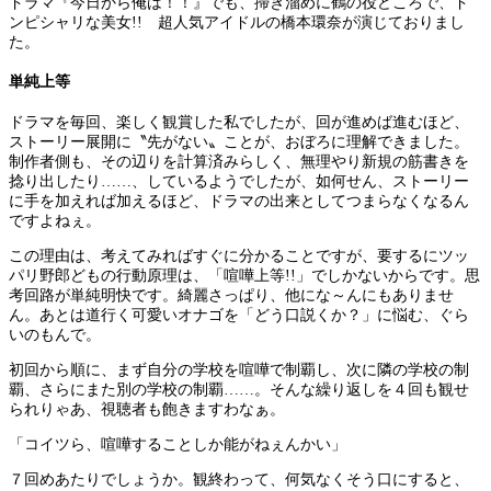
ドラマ『今日から俺は！！』でも、掃き溜めに鶴の役どころで、ド
ンピシャリな美女!! 超人気アイドルの橋本環奈が演じておりまし
た。
単純上等
ドラマを毎回、楽しく観賞した私でしたが、回が進めば進むほど、
ストーリー展開に〝先がない〟ことが、おぼろに理解できました。
制作者側も、その辺りを計算済みらしく、無理やり新規の筋書きを
捻り出したり……、しているようでしたが、如何せん、ストーリー
に手を加えれば加えるほど、ドラマの出来としてつまらなくなるん
ですよねぇ。
この理由は、考えてみればすぐに分かることですが、要するにツッ
パリ野郎どもの行動原理は、「喧嘩上等!!」でしかないからです。思
考回路が単純明快です。綺麗さっぱり、他にな～んにもありませ
ん。あとは道行く可愛いオナゴを「どう口説くか？」に悩む、ぐら
いのもんで。
初回から順に、まず自分の学校を喧嘩で制覇し、次に隣の学校の制
覇、さらにまた別の学校の制覇……。そんな繰り返しを４回も観せ
られりゃあ、視聴者も飽きますわなぁ。
「コイツら、喧嘩することしか能がねぇんかい」
７回めあたりでしょうか。観終わって、何気なくそう口にすると、