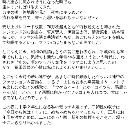
時の重さに流されそうになった時でも
歯をくいしばり耐えてきた
ガキの頃 路地裏で見た 夜空にキラめいた
流れる星を見て 誓った思いを忘れちゃいないぜ～♪
売り上げレコード枚数、70万枚超えとも90万枚超えとも噂された、
レジェンド的な楽曲を、賀来賢人、伊藤健太郎、清野菜名、橋本環
奈ほか、ドラマの主演＆共演者たちが、急ごしらえのバンドを組ん
で熱唱するという、ファンにはたまらない企画でした。
なにゆえに今、昭和の風情はとうの昔に忘れ去られ、平成の世も30
年でおしまい、気持ちも新たに年号○○を迎えようという時代に、わ
ざわざ〝あの〟頃のツッパリ文化をドラマにしようと思ったの
か？ 福田監督の心情は私にもよくわかりませんが……。
とにかく今時の若い連中が、あまりに時代錯誤したツッパリ連中の
ファッション＆言動を、まるで、よしもと系の爆笑漫才＆コントで
も楽しむが如くの感覚で、「ウケるぅ～!!」とか「コイツら、馬鹿じ
ゃん(笑)」とか、ＴＶ画面に向かってツッコミを入れつつ、大はしゃ
ぎで楽しんだのでしょう。
この春に中学２年生になる私の甥っ子＆姪っ子、二卵性の双子は、
『今日から俺は！！』に、めちゃめちゃハマったらしく、正月にお
年玉を渡すために、二人に会った際、新年の挨拶もそこそこ、甥っ
子にいきなり訊かれました。