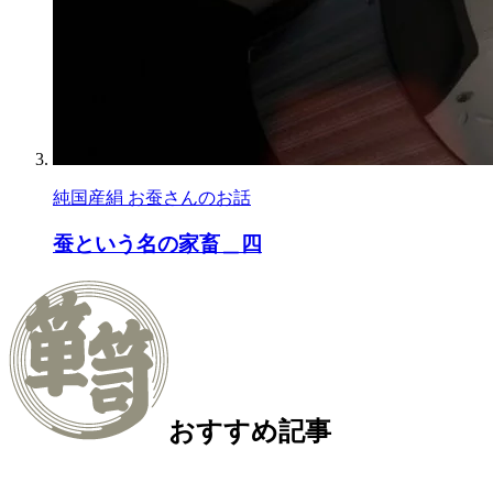
純国産絹 お蚕さんのお話
蚕という名の家畜＿四
おすすめ記事