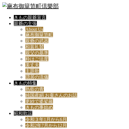
きもの親爺宣言
親爺の主張
About Us
麻布御簞笥町
親爺の武器
和装礼賛
親父の基準
粋はご法度
美丈夫
主題歌
隠居の流儀
きもの特集
熟藍の青
純国産絹 お蚕さんのお話
更紗で婆娑羅
きもの事始め
昭和歌謡
令和３年1月から6月
令和2年7月から12月