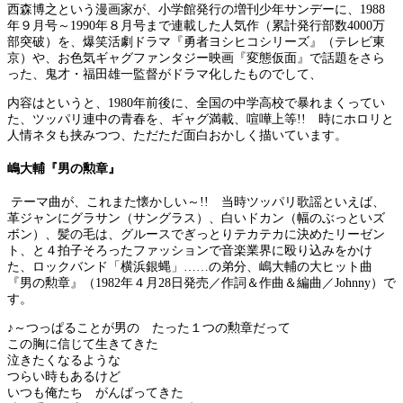
西森博之という漫画家が、小学館発行の増刊少年サンデーに、1988
年９月号～1990年８月号まで連載した人気作（累計発行部数4000万
部突破）を、爆笑活劇ドラマ『勇者ヨシヒコシリーズ』（テレビ東
京）や、お色気ギャグファンタジー映画『変態仮面』で話題をさら
った、鬼才・福田雄一監督がドラマ化したものでして、
内容はというと、1980年前後に、全国の中学高校で暴れまくってい
た、ツッパリ連中の青春を、ギャグ満載、喧嘩上等!! 時にホロリと
人情ネタも挟みつつ、ただただ面白おかしく描いています。
嶋大輔『男の勲章』
テーマ曲が、これまた懐かしい～!! 当時ツッパリ歌謡といえば、
革ジャンにグラサン（サングラス）、白いドカン（幅のぶっといズ
ボン）、髪の毛は、グルースでぎっとりテカテカに決めたリーゼン
ト、と４拍子そろったファッションで音楽業界に殴り込みをかけ
た、ロックバンド「横浜銀蝿」……の弟分、嶋大輔の大ヒット曲
『男の勲章』（1982年４月28日発売／作詞＆作曲＆編曲／Johnny）で
す。
♪～つっぱることが男の たった１つの勲章だって
この胸に信じて生きてきた
泣きたくなるような
つらい時もあるけど
いつも俺たち がんばってきた