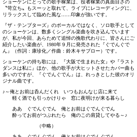
ショーケンにとっての歌手稼業は、役者稼業の真面目さの
〝苛立ち〟もスーッと取れて、ライブにレコーディングに、
リラックスして臨めた風な……印象が強いです。
『ザ・テンプターズ』のボーカルではなく、ソロ歌手として
のショーケンは、数多くシングル楽曲を吹き込んでいます
が、私が今回、あらためて追悼の挽歌代わりに、皆さんにご
紹介したい楽曲が、1980年９月に発売された『ぐでんぐで
ん』（作詞：康珍化／作曲：鈴木キサブロー）です。
ショーケンの持ち歌には、『大阪で生まれた女』や『ラスト
ダンスは私に』ほか、他の歌手が大ヒットさせたカバー曲も
多いのですが、『ぐでんぐでん』は、れっきとした彼のオリ
ジナル曲です。
♪～俺とお前は呑んだくれ いつもおんなじ店に来て
軽く酒でも引っかけりゃ 窓に夜明けが来る暮らし
ああ ぐでんぐでん 俺とお前はぐでんぐでん
酔ってお前がつぶれたら 俺のこの肩貸してやる～♪
（中略）
ああ ぐでんぐでん 俺とお前はぐでんぐでん