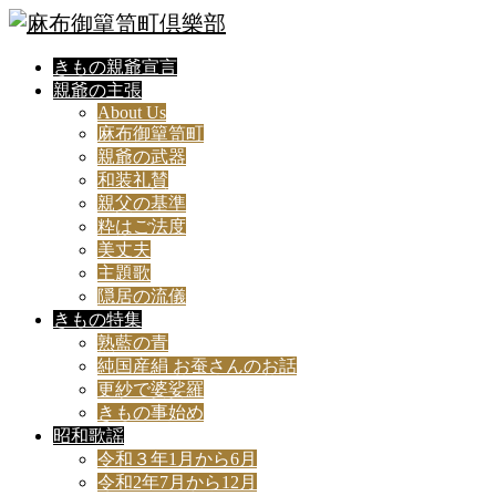
きもの親爺宣言
親爺の主張
About Us
麻布御簞笥町
親爺の武器
和装礼賛
親父の基準
粋はご法度
美丈夫
主題歌
隠居の流儀
きもの特集
熟藍の青
純国産絹 お蚕さんのお話
更紗で婆娑羅
きもの事始め
昭和歌謡
令和３年1月から6月
令和2年7月から12月