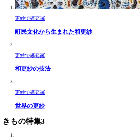
更紗で婆娑羅
町民文化から生まれた和更紗
更紗で婆娑羅
和更紗の技法
更紗で婆娑羅
世界の更紗
きもの特集3