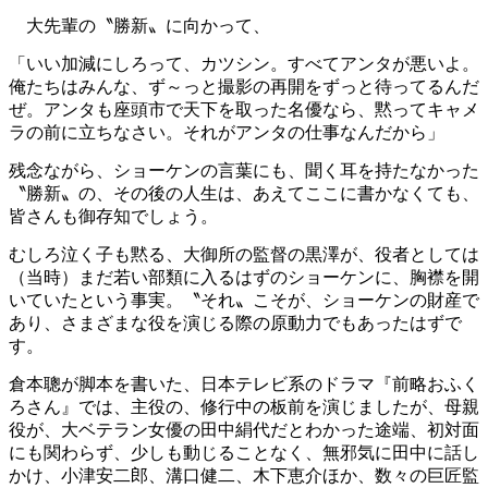
大先輩の〝勝新〟に向かって、
「いい加減にしろって、カツシン。すべてアンタが悪いよ。
俺たちはみんな、ず～っと撮影の再開をずっと待ってるんだ
ぜ。アンタも座頭市で天下を取った名優なら、黙ってキャメ
ラの前に立ちなさい。それがアンタの仕事なんだから」
残念ながら、ショーケンの言葉にも、聞く耳を持たなかった
〝勝新〟の、その後の人生は、あえてここに書かなくても、
皆さんも御存知でしょう。
むしろ泣く子も黙る、大御所の監督の黒澤が、役者としては
（当時）まだ若い部類に入るはずのショーケンに、胸襟を開
いていたという事実。〝それ〟こそが、ショーケンの財産で
あり、さまざまな役を演じる際の原動力でもあったはずで
す。
倉本聰が脚本を書いた、日本テレビ系のドラマ『前略おふく
ろさん』では、主役の、修行中の板前を演じましたが、母親
役が、大ベテラン女優の田中絹代だとわかった途端、初対面
にも関わらず、少しも動じることなく、無邪気に田中に話し
かけ、小津安二郎、溝口健二、木下恵介ほか、数々の巨匠監