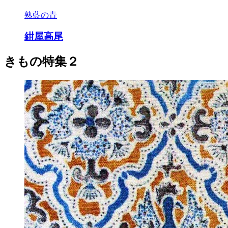
熟藍の青
紺屋高尾
きもの特集２