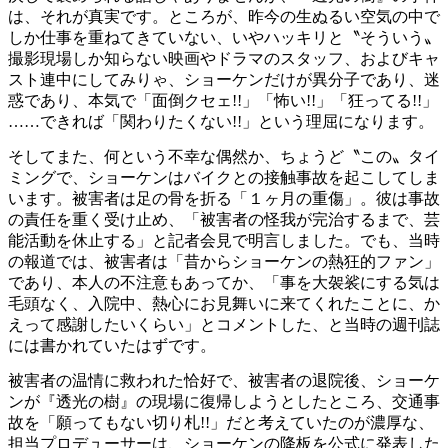
は、それが真実です。ところが、昨今の生ぬるい空気の中で
しか仕事を重ねてきていない、いやハッキリと〝そういう〟
撮影現場しか知らない映画やドラマのスタッフ、およびキャ
スト連中にしてみりゃ、ショーケンだけが異分子であり、迷
惑であり、本気で「面倒クセェ!!」「怖い!!」「狂ってる!!」
……できれば「関わりたくない!!」という理屈になります。
そしてまた、何という不幸な偶然か、ちょうど〝この〟タイ
ミングで、ショーケンはバイクとの接触事故を起こしてしま
います。被害者は足の骨を折る「１ヶ月の重傷」。彼は事故
の責任を重く受け止め、「被害者の怪我が完治するまで、芸
能活動を休止する」と記者会見で明言しました。でも、当時
の報道では、被害者は「昔からショーケンの熱狂的ファン」
であり、本人の不注意もあってか、「事を大袈裟にする気は
毛頭なく、入院中、熱心にお見舞いに来てくれたことに、か
えって感謝したいくらい」とコメントした、と当時の週刊誌
には書かれていたはずです。
被害者の温情に救われた恰好で、被害者の退院後、ショーケ
ンが『透光の樹』の現場に復帰しようとしたところ、交通事
故を「願ってもない切り札!!」だと考えていたのが濃厚な、
担当プロデューサーは、ショーケンの降板を公式に発表した