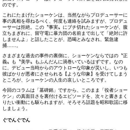
のです。
これにたまげたショーケンは、当然ながらプロデューサーに
事の真相を尋ねるべく、何度も連絡を試みますが、プロデュ
ーサーは拒絶。この〝事実〟にブチ切れたショーケンが、腹
立ちまぎれに、留守電に暴力団の名前まで出して「絶対に許
しませんよ」と話したことが、恐喝とみなされ、緊急逮
捕……。
さまざまな過去の事件の裏側に、ショーケンならではの〝正
義〟も〝美学〟もふんだんに渦巻いているはずです。なの
に、デビュー当時からのアウトローな印象が災いし、いつも
彼ばかりが悪者にさせられる【ような印象】を受けてしまう
ところが、ショーケンの人生の哀しいところです。
今回のコラムは「墓碑銘」ですから、このまま「役者ショー
ケン」の真面目さを裏付けるエピソードを、次々と書きまく
りたい衝動にも駆られますが、そろそろ話題を昭和歌謡に移
しましょう。
ぐでんぐでん