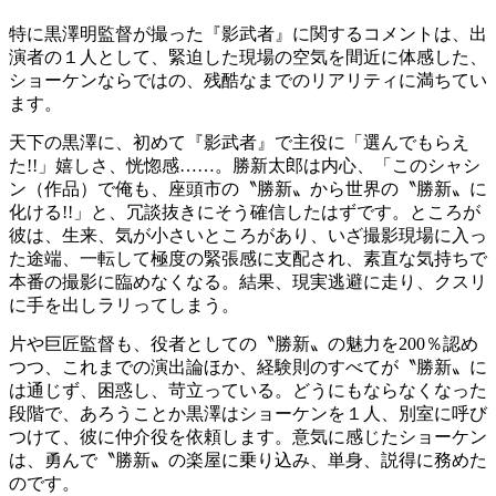
特に黒澤明監督が撮った『影武者』に関するコメントは、出
演者の１人として、緊迫した現場の空気を間近に体感した、
ショーケンならではの、残酷なまでのリアリティに満ちてい
ます。
天下の黒澤に、初めて『影武者』で主役に「選んでもらえ
た!!」嬉しさ、恍惚感……。勝新太郎は内心、「このシャシ
ン（作品）で俺も、座頭市の〝勝新〟から世界の〝勝新〟に
化ける!!」と、冗談抜きにそう確信したはずです。ところが
彼は、生来、気が小さいところがあり、いざ撮影現場に入っ
た途端、一転して極度の緊張感に支配され、素直な気持ちで
本番の撮影に臨めなくなる。結果、現実逃避に走り、クスリ
に手を出しラリってしまう。
片や巨匠監督も、役者としての〝勝新〟の魅力を200％認め
つつ、これまでの演出論ほか、経験則のすべてが〝勝新〟に
は通じず、困惑し、苛立っている。どうにもならなくなった
段階で、あろうことか黒澤はショーケンを１人、別室に呼び
つけて、彼に仲介役を依頼します。意気に感じたショーケン
は、勇んで〝勝新〟の楽屋に乗り込み、単身、説得に務めた
のです。