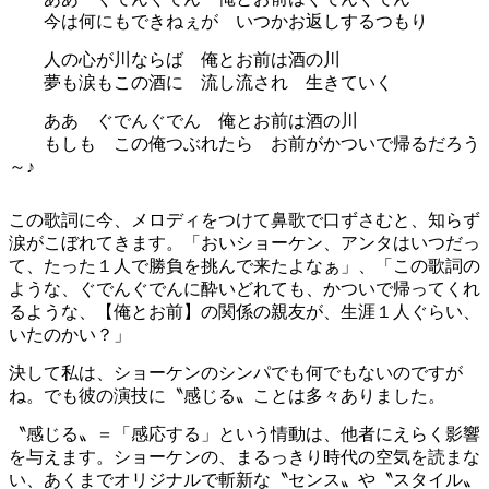
今は何にもできねぇが いつかお返しするつもり
人の心が川ならば 俺とお前は酒の川
夢も涙もこの酒に 流し流され 生きていく
ああ ぐでんぐでん 俺とお前は酒の川
もしも この俺つぶれたら お前がかついで帰るだろう
～♪
この歌詞に今、メロディをつけて鼻歌で口ずさむと、知らず
涙がこぼれてきます。「おいショーケン、アンタはいつだっ
て、たった１人で勝負を挑んで来たよなぁ」、「この歌詞の
ような、ぐでんぐでんに酔いどれても、かついで帰ってくれ
るような、【俺とお前】の関係の親友が、生涯１人ぐらい、
いたのかい？」
決して私は、ショーケンのシンパでも何でもないのですが
ね。でも彼の演技に〝感じる〟ことは多々ありました。
〝感じる〟＝「感応する」という情動は、他者にえらく影響
を与えます。ショーケンの、まるっきり時代の空気を読まな
い、あくまでオリジナルで斬新な〝センス〟や〝スタイル〟