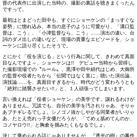
督の代表作に出演した当時の、撮影の裏話を聴きまくったん
ですって。
最初はとまどった田中も、すぐにショーケンの「まっすぐな
姿勢」に惚れ込み、本当の息子のように可愛がり、「溝口監
督は、こう」、「小津監督なら、こう」……演出の違い、台
詞のダメ出しの違いなど、現場の貴重なエピソードを、ショ
ーケンに語り尽くしたそうで。
とにかく「役を演じる」という行為に関して、きわめて真面
目なんですよ～、ショーケンは!! デビュー当時から習得し
た撮影現場での〝ルール〟、黒澤や田中絹代はじめ、大御所
の監督や役者たちから「伝聞ではなく直に」聴いた演出論、
演技論……を、真面目すぎるから、時代がどう変わろうとも
「絶対に踏襲させたい!!」と、１人頑張ってしまいます。
言い換えれば「役者ショーケン」の美学です。譲れるわけが
ありません。冗談でも、自分の美学を汚されりゃあ、そりゃ
あブチギレるでしょ。シノゴノ抜かしやがる同業者がいりゃ
あ、たとえ売れっ子女優だろうが、「てめぇ舐めてんのか、
コノヤロウ!!」と胸倉を掴みたくもなるでしょ。
決して褒められる話じゃありませんが、『透光の樹』の事件