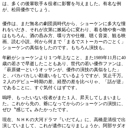
は、多くの後輩歌手＆役者に影響を与えました。有名な例
が、松田優作でしょう。
優作は、まだ無名の劇団員時代から、ショーケンに多大な憧
れをいだき、それが次第に嫉妬心に変わり、着る物や食べ物
はもちろん、酒の呑み方、喋り方や仕種、聴く音楽、観る映
画、読む小説、何から何まで「まるでストーカーのごとく」
ショーケンの真似をしたのです。もちろん演技も。
年齢がショーケンより１つ年上なこと、また1989年11月に40
歳の若さで早逝したこともあり、世代の若い優作ファンは、
「萩原健一というオッサンが、優作の演技の真似をした」
と、バカバカしい勘違いをしているようですが、笑止千万。
２人のデビュー時期の差、経歴の差を比べりゃ、「話が逆」
であることに、すぐ気付くはずです。
嗚呼、もったいない役者がまた１人、昇天してしまいまし
た。これから先の、爺になってからのショーケンの演技に、
ぜひ〝感じて〟みたかったです。
現在、ＮＨＫの大河ドラマ『いだてん』に、高橋是清役で出
演していまして、これが遺作になりましょうか。阿部サダオ