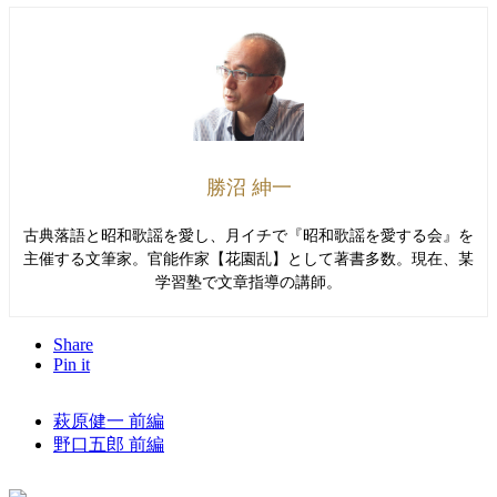
勝沼 紳一
古典落語と昭和歌謡を愛し、月イチで『昭和歌謡を愛する会』を
主催する文筆家。官能作家【花園乱】として著書多数。現在、某
学習塾で文章指導の講師。
Share
Pin it
萩原健一 前編
野口五郎 前編