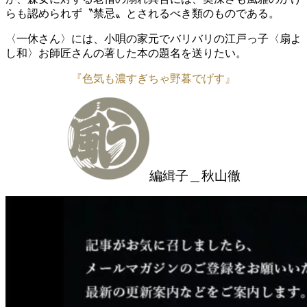
らも認められず〝禁忌〟とされるべき類のものである。
〈一休さん〉には、小唄の家元でバリバリの江戸っ子〈扇よ
し和〉お師匠さんの著した本の題名を送りたい。
『色気も濃すぎちゃ野暮でげす』
編緝子＿秋山徹