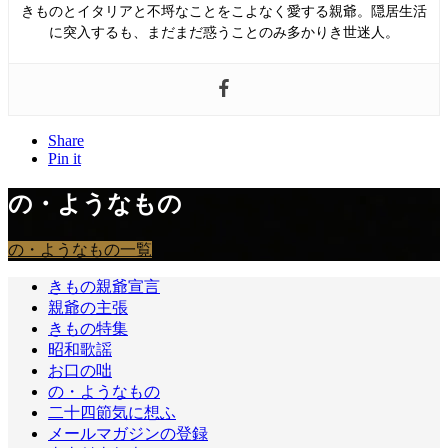
きものとイタリアと不埒なことをこよなく愛する親爺。隠居生活
に突入するも、まだまだ惑うことのみ多かりき世迷人。
Share
Pin it
の・ようなもの
の・ようなもの一覧
きもの親爺宣言
親爺の主張
きもの特集
昭和歌謡
お口の咄
の・ようなもの
二十四節気に想ふ
メールマガジンの登録