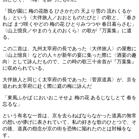
「我が園に 梅の花散る ひさかたの 天より雪の 流れくるか
も」という〈大伴旅人／おおとものたびと〉の歌と、「春さ
れば まづ咲くやどの 梅の花 ひとりみつつや 春日暮らさむ」
〈山上憶良／やまのうえのおくら〉の歌が『万葉集』に遺
る。
この二首は、九州太宰府の長であった〈大伴旅人〉の屋敷に
〈山上憶良〉などの人々が新年の宴に集った際に〈酒宴の趣
向〉として詠んだもので、この時の歌三十余首が『万葉集』
に収められている。
大伴旅人と同じく太宰府の長であった〈菅原道真〉が、京を
追われ太宰府に赴く際に庭の梅に詠んだ
「東風ふかば においおこそせよ 梅の花 あるじなしとて 春を
忘るな」
という有名な一首は、京を去らねばならなかった道真の無常
の想いが儚げに表されていて、私の好きな歌のひとつで、そ
の後、道真の怨念が京の街を恐怖に陥れたのとは対極をな
す。