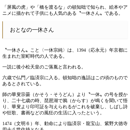
「屏風の虎」や「橋を渡るな」の頓知咄で知られ、絵本やア
ニメに描かれて子供にも人気のある〝一休さん〟である。
おとなの一休さん
〝一休さん〟こと〈一休宗純〉は、1394（応永元）年京都に
生まれた室町時代の人である。
一説に後小松天皇のご落胤と言われる。
六歳で仏門／臨済宗に入る。頓知咄の逸話はこの頃のもので
あるとされている。
師の華叟宗曇（かそう・そうどん）より〝一休〟の号を授か
り、二十七歳の時、琵琶湖で鴉（からす）が鳴くを聞いて悟
り、華叟より印可証を与えられるがこれを破棄し、しばし詩
や狂歌、書画などの風狂の生活に入ったという。
1474（文明６）年、勅命により臨済宗・龍宝山、紫野大徳寺
四十八世住持となる。