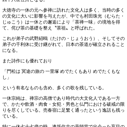
大徳寺の一休の元へ参禅に訪れた文化人は多く、当時の多く
の文化に大いに影響を与えたが、中でも村田珠光（むらた・
じゅこう）は一休との邂逅により「茶禅一味」の境地を得
て、侘び茶の基礎を整え〝茶祖〟と呼ばれた。
これが弟子の武野紹鴎（たけの・じょうおう）、そしてその
弟子の千利休に受け継がれて、日本の茶道が確立されること
になる。
また詩作にも優れており
「門松は 冥途の旅の 一里塚 めでたくもあり めでたくもな
し」
という有名なものも含め、多くの歌を残している。
一休宗純は、禅宗の高僧であり時代の大文化人である一方
で、かたや飲酒・肉食・女犯・男色と仏門における破戒の限
りを尽くしている。売春宿に足繁く通ったという逸話も残っ
ている。
特に一休七十七歳の時、逢坂住吉の薬師堂で出会った盲目の