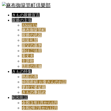
きもの親爺宣言
親爺の主張
About Us
麻布御簞笥町
親爺の武器
和装礼賛
親父の基準
粋はご法度
美丈夫
主題歌
隠居の流儀
きもの特集
熟藍の青
純国産絹 お蚕さんのお話
更紗で婆娑羅
きもの事始め
昭和歌謡
令和３年1月から6月
令和2年7月から12月