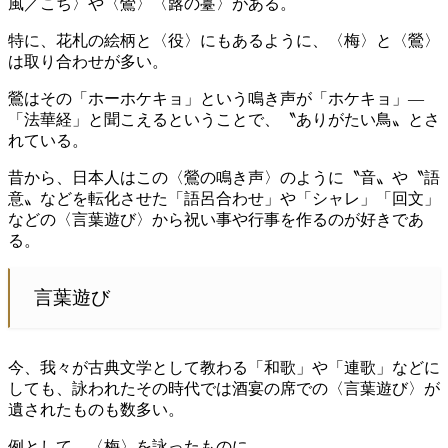
風／こち〉や〈鶯〉〈蕗の薹〉がある
。
特に、花札の絵柄と〈役〉にもあるように、〈梅〉と〈鶯〉
は取り合わせが多い。
鶯はその「ホーホケキョ」という鳴き声が「ホケキョ」—
「法華経」と聞こえるということで、〝ありがたい鳥〟とさ
れている。
昔から、日本人はこの〈鶯の鳴き声〉のように〝音〟や〝語
意〟などを転化させた「語呂合わせ」や「シャレ」「回文」
などの〈言葉遊び〉から祝い事や行事を作るのが好きであ
る。
言葉遊び
今、我々が古典文学として教わる「和歌」や「連歌」などに
しても、詠われたその時代では酒宴の席での〈言葉遊び〉が
遺されたものも数多い。
例として、〈梅〉を詠ったものに