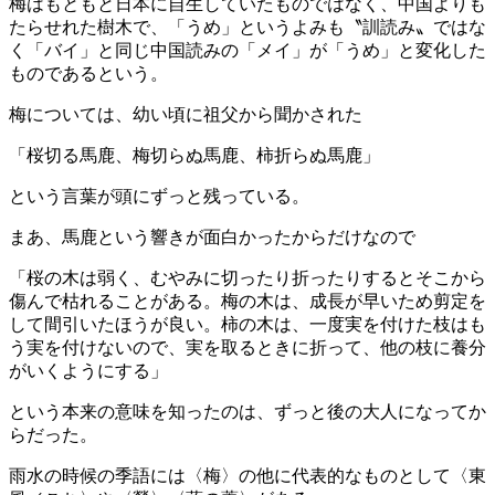
梅はもともと日本に自生していたものではなく、中国よりも
たらせれた樹木で、「うめ」というよみも〝訓読み〟ではな
く「バイ」と同じ中国読みの「メイ」が「うめ」と変化した
ものであるという。
梅については、幼い頃に祖父から聞かされた
「桜切る馬鹿、梅切らぬ馬鹿、柿折らぬ馬鹿」
という言葉が頭にずっと残っている。
まあ、馬鹿という響きが面白かったからだけなので
「桜の木は弱く、むやみに切ったり折ったりするとそこから
傷んで枯れることがある。梅の木は、成長が早いため剪定を
して間引いたほうが良い。柿の木は、一度実を付けた枝はも
う実を付けないので、実を取るときに折って、他の枝に養分
がいくようにする」
という本来の意味を知ったのは、ずっと後の大人になってか
らだった。
雨水の時候の季語には〈梅〉の他に代表的なものとして〈東