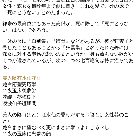
女性・森女を最晩年まで側に置き、これを愛で、死の床で
「死にとうない」とのたまった。
禅宗の最高位にもあった高僧が、死に際して「死にとうな
い」はないであろう。
一休の著に『自戒集』『骸骨』などがあるが、彼が狂雲子と
号したこともあることから『狂雲集』と名うたれた著には、
森女に対する老僧の想いの丈というか、身も蓋もない歌がい
くつか遺されているが、次の二つの七言絶句は特に淫らであ
る。
美人陰有水仙花香
楚台応望更応攀
半夜玉床愁夢顔
花綻一茎梅樹下
凌波仙子纏腰間
美人の陰（ほと）は水仙の香りがする〈陰とは女性器のこ
と〉
楚台まさに望むべく更にまさに攀（よ）じるべし
半夜の玉床に愁夢の顔