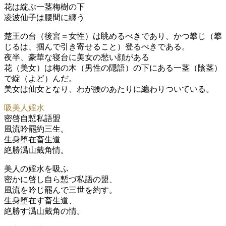
花は綻ぶ一茎梅樹の下
凌波仙子は腰間に纏う
楚王の台（後宮＝女性）は眺めるべきであり、かつ攀じ（攀
じるは、掴んで引き寄せること）登るべきである。
夜半、豪華な寝台に美女の愁い顔がある
花（美女）は梅の木（男性の隠語）の下にある一茎（陰茎）
で綻（よど）んだ。
美女は仙女となり、わが腰のあたりに纏わりついている。
吸美人婬水
密啓自慙私語盟
風流吟罷約三生。
生身堕在畜生道
絶勝潙山戴角情。
美人の婬水を吸ふ
密かに啓し自ら慙づ私語の盟、
風流を吟じ罷んで三世を約す。
生身堕在す畜生道、
絶勝す潙山戴角の情。