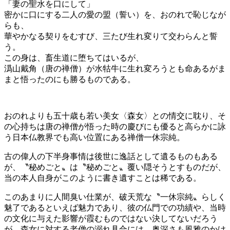
「妻の聖水を口にして」
密かに口にする二人の愛の盟（誓い）を、おのれで恥じなが
らも、
華やかなる契りをむすび、三たび生れ変りて交わらんと誓
う。
この身は、畜生道に堕ちてはいるが、
潙山戴角（唐の禅僧）が水牯牛に生れ変ろうとも命あるがま
まと悟ったのにも勝るものである。
おのれよりも五十歳も若い美女〈森女〉との情交に耽り、そ
の心持ちは唐の禅僧が悟った時の慶びにも優ると高らかに詠
う日本仏教界でも高い位置にある禅僧一休宗純。
古の偉人の下半身事情は後世に逸話として遺るものもある
が、〝秘めごと〟は〝秘めごと〟覆い隠そうとすものだが、
当の本人自身がこのように書き遺すことは稀である。
このあまりに人間臭い仕業が、破天荒な〝一休宗純〟らしく
魅了であるといえば魅力であり、彼の仏門での功績や、当時
の文化に与えた影響が霞むものではない決してないだろう
が、森女に対する老僧の溺れ具合には、奥深さも風雅のかけ