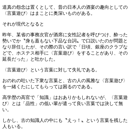
道真の怨念は置くとして、昔の日本人の酒宴の趣向としての
〈言葉遊び〉はまことに奥深いものがある。
それが現代となると
昨年、某省の事務次官が酒席に女性記者を呼びつけ、酔った
勢いでか〝身も蓋もない下品な台詞〟で口説いたのが問題と
なり辞任したが、その際の言い訳で「日頃、銀座のクラブな
どで、ホステス相手に〈言葉遊び〉をすることがあり、その
延長だった」と吐かした。
〈言葉遊び〉という言葉に対して失礼である。
おのれの吐いた下衆な言葉と、古の人の風雅な〈言葉遊び〉
を一緒くたにしてもらっては困るのである。
高学歴の高官で「知識」はおありかもしれないが、〈言葉遊
び〉とは「品性」の低い輩が遣って良い言葉では決して無
い。
しかし、古の知識人の中にも〝えっ！〟という言葉を残した
人もいる。