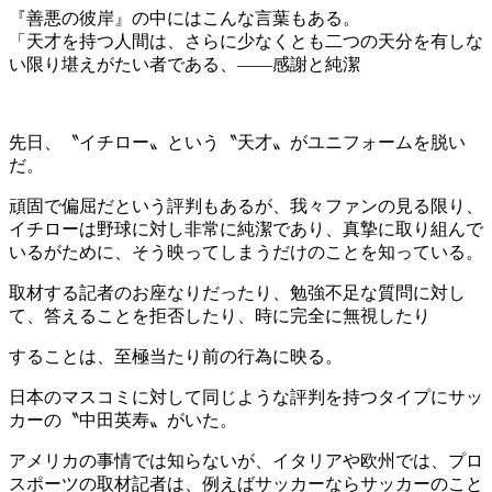
『善悪の彼岸』の中にはこんな言葉もある。
「天才を持つ人間は、さらに少なくとも二つの天分を有しな
い限り堪えがたい者である、——感謝と純潔
先日、〝イチロー〟という〝天才〟がユニフォームを脱い
だ。
頑固で偏屈だという評判もあるが、我々ファンの見る限り、
イチローは野球に対し非常に純潔であり、真摯に取り組んで
いるがために、そう映ってしまうだけのことを知っている。
取材する記者のお座なりだったり、勉強不足な質問に対し
て、答えることを拒否したり、時に完全に無視したり
することは、至極当たり前の行為に映る。
日本のマスコミに対して同じような評判を持つタイプにサッ
カーの〝中田英寿〟がいた。
アメリカの事情では知らないが、イタリアや欧州では、プロ
スポーツの取材記者は、例えばサッカーならサッカーのこと