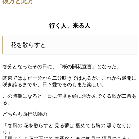
彼方と此方
行く人、来る人
花を散らすと
春分となったその日に、「桜の開花宣言」となった。
関東ではまだ一分から二分咲きではあるが、これから満開に
咲き誇るまでを、日々愛でるのもまた楽しい。
この時期になると、日に何度も頭に浮かんでくる歌が二首あ
る。
どちらも西行法師の
「春風の 花を散らすと 見る夢は 醒めても胸の 騒ぐなりけ
り」
「願はくは 花の下にて 春死なん その如月の 望月のころ」