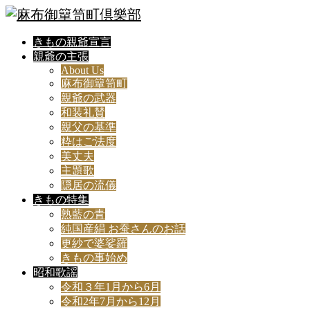
きもの親爺宣言
親爺の主張
About Us
麻布御簞笥町
親爺の武器
和装礼賛
親父の基準
粋はご法度
美丈夫
主題歌
隠居の流儀
きもの特集
熟藍の青
純国産絹 お蚕さんのお話
更紗で婆娑羅
きもの事始め
昭和歌謡
令和３年1月から6月
令和2年7月から12月