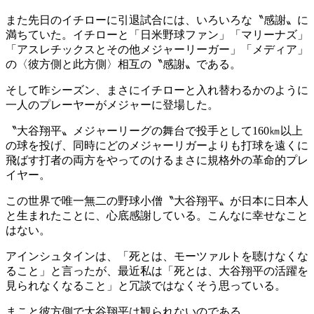
また先日のイチローに引退試合には、いろいろな〝感謝〟に
満ちていた。イチローと「日米野球ファン」「マリーナズ」
「アスレチックスとその他メジャーリーガー」「メディア」
の〈彼方側と此方側〉相互の〝感謝〟である。
そして昨シーズン、まさにイチローと入れ替わるかのように
一人のプレーヤーがメジャーに登場した。
〝大谷翔平〟メジャーリーグの舞台で投手として160㎞以上
の球を投げ、同時にどのメジャーリガーよりも打球を遠くに
飛ばす打者の両方をやってのけるまさに規格外の革命的プレ
イヤー。
この世界で唯一無二の野球小僧〝大谷翔平〟が日本に日本人
と生まれたことに、心底感謝している。こんなに幸せなこと
はない。
アインシュタインは、「死とは、モーツァルトを聴けなくな
ること」と言ったが、最近私は「死とは、大谷翔平の活躍を
見られなくなること」と冗談ではなくそう思っている。
まこと彼方側で大谷翔平は観られないのである。