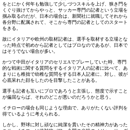
をとにかく何年も勉強して少しづつスキルを上げ、狭き門を
くぐり抜けてからやっと、サッカー専門の記者という立場を
掴み取るのだが、日本の場合は、新聞社に就職してそれから
各分野に配属されて、そこから専門の記者としてのスタート
をきる。
故にイタリアや欧州の取材記者は、選手を取材する立場とな
った時点で初めから記者としてはプロなのであるが、日本で
はそうでない場合が多い。
かつて中田がイタリアのセリエAでプレーしていた時、専門
的な戦術に関する質問をするイタリア人の記者に比べて、あ
まりにも稚拙で幼稚な質問をする日本人記者に、対し、彼が
心底呆れた顔をしたのを目撃したことがある。
選手も記者も互いにプロであろうと主張し、態度で示すこと
が偏屈ならば、それのどこが悪いのだろうかと思う。
イチローの場合も同じような理由で、ありがたくない評判を
得ているように考えられる。
しかし、野球に対し頑なに純潔を貫いたその精神力があった