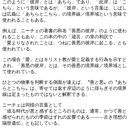
このように「彼岸」とは「あちら」であり、「此岸」は「こ
ちら」という意味であるが、「彼岸」という言葉は、しばし
ば広義に「あちらとこちら」の境界線／境界域という意味で
使われることもある。
例えば、ニーチェの著書の和名『善悪の彼岸』のように使わ
れることもあり、この本の中の「箴言」の章の和訳で
「愛よりなされたことは、つねに善悪の彼岸に起こる」とも
使われている。
この場合「愛」とはキリスト教が愛と定義する行為を示すと
され、「善悪の彼岸」とは、その善悪の境界線／境界域とし
て使われている。
ひとつの物事を判断する側面が違えば、〝善と悪〟の〝あち
らとこちら〟は、寄せては返す岸辺のように揺らぎその境界
線は定まったものではないと解釈できる。
ニーチェは同様の言葉として
「或る時代が悪と感ずるところのものは、通常、かつて善と
感ぜられたものの季節はずれの反響である———古き理想の
隔世遺伝」とも記している。