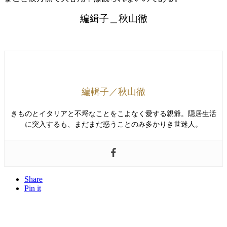
編緝子＿秋山徹
編輯子／秋山徹
きものとイタリアと不埒なことをこよなく愛する親爺。隠居生活
に突入するも、まだまだ惑うことのみ多かりき世迷人。
Share
Pin it
の・ようなもの