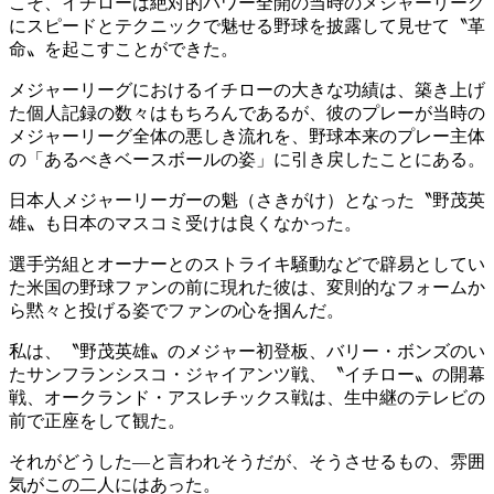
こそ、イチローは絶対的パワー全開の当時のメジャーリーグ
にスピードとテクニックで魅せる野球を披露して見せて〝革
命〟を起こすことができた。
メジャーリーグにおけるイチローの大きな功績は、築き上げ
た個人記録の数々はもちろんであるが、彼のプレーが当時の
メジャーリーグ全体の悪しき流れを、野球本来のプレー主体
の「あるべきベースボールの姿」に引き戻したことにある。
日本人メジャーリーガーの魁（さきがけ）となった〝野茂英
雄〟も日本のマスコミ受けは良くなかった。
選手労組とオーナーとのストライキ騒動などで辟易としてい
た米国の野球ファンの前に現れた彼は、変則的なフォームか
ら黙々と投げる姿でファンの心を掴んだ。
私は、〝野茂英雄〟のメジャー初登板、バリー・ボンズのい
たサンフランシスコ・ジャイアンツ戦、〝イチロー〟の開幕
戦、オークランド・アスレチックス戦は、生中継のテレビの
前で正座をして観た。
それがどうした—と言われそうだが、そうさせるもの、雰囲
気がこの二人にはあった。