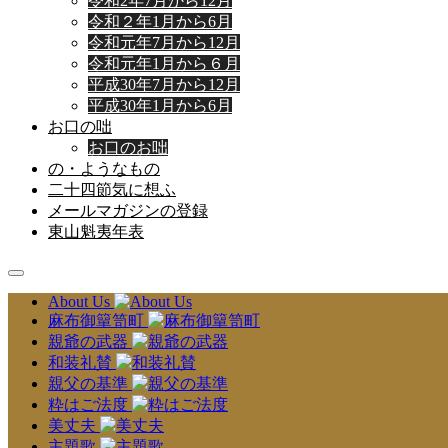
令和2年7月から12月
令和２年1月から6月
令和元年7月から12月
令和元年1月から６月
平成30年7月から12月
平成30年1月から6月
お口の咄
お口のお咄
の・ようなもの
二十四節気に想ふ
メールマガジンの登録
東山魁夷年表
About Us
麻布御簞笥町
親爺の武器
和装礼賛
親父の基準
粋はご法度
美丈夫
主題歌