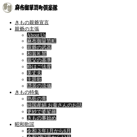
きもの親爺宣言
親爺の主張
About Us
麻布御簞笥町
親爺の武器
和装礼賛
親父の基準
粋はご法度
美丈夫
主題歌
隠居の流儀
きもの特集
熟藍の青
純国産絹 お蚕さんのお話
更紗で婆娑羅
きもの事始め
昭和歌謡
令和３年1月から6月