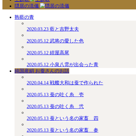
隠居の流儀
熟藍の青
2020.03.23
藍と吉野太夫
2020.05.12
武将の愛した色
2020.05.12
紺屋高尾
2020.05.12
小泉八雲が出会った青
純国産絹 お蚕さんのお話
2020.04.14
戦艦大和は蚕で作られた
2020.05.13
蚕の吐く糸＿壱
2020.05.13
蚕の吐く糸＿弐
2020.05.13
蚕という名の家畜＿四
2020.05.13
蚕という名の家畜＿参