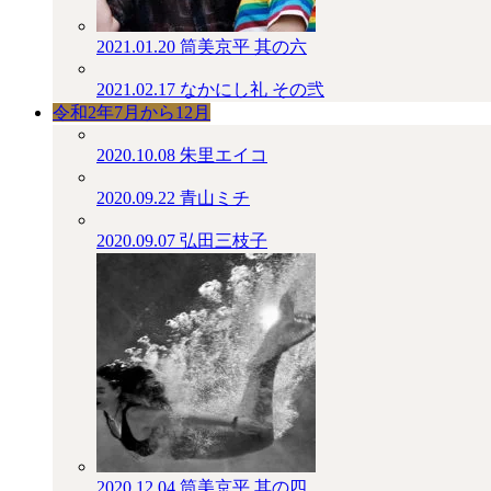
2021.01.20
筒美京平 其の六
2021.02.17
なかにし礼 その弐
令和2年7月から12月
2020.10.08
朱里エイコ
2020.09.22
青山ミチ
2020.09.07
弘田三枝子
2020.12.04
筒美京平 其の四