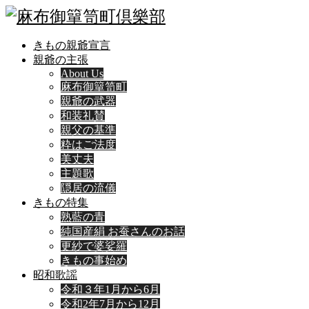
きもの親爺宣言
親爺の主張
About Us
麻布御簞笥町
親爺の武器
和装礼賛
親父の基準
粋はご法度
美丈夫
主題歌
隠居の流儀
きもの特集
熟藍の青
純国産絹 お蚕さんのお話
更紗で婆娑羅
きもの事始め
昭和歌謡
令和３年1月から6月
令和2年7月から12月