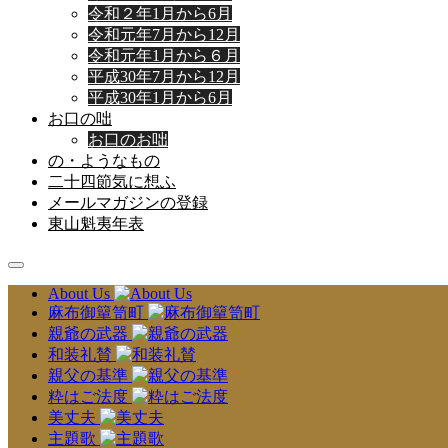
令和２年1月から6月
令和元年7月から12月
令和元年1月から６月
平成30年7月から12月
平成30年1月から6月
お口の咄
お口のお咄
の・ようなもの
二十四節気に想ふ
メールマガジンの登録
東山魁夷年表
About Us
麻布御簞笥町
親爺の武器
和装礼賛
親父の基準
粋はご法度
美丈夫
主題歌