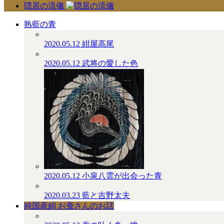
隠居の流儀
熟藍の青
2020.05.12
紺屋高尾
2020.05.12
武将の愛した色
2020.05.12
小泉八雲が出会った青
2020.03.23
藍と吉野太夫
純国産絹 お蚕さんのお話