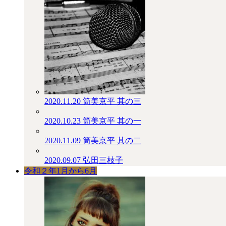
2020.11.20
筒美京平 其の三
2020.10.23
筒美京平 其の一
2020.11.09
筒美京平 其の二
2020.09.07
弘田三枝子
令和２年1月から6月