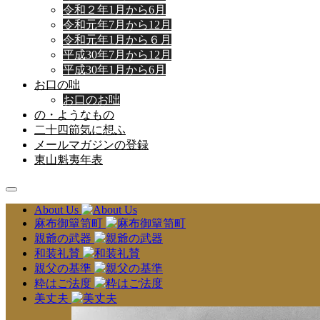
令和２年1月から6月
令和元年7月から12月
令和元年1月から６月
平成30年7月から12月
平成30年1月から6月
お口の咄
お口のお咄
の・ようなもの
二十四節気に想ふ
メールマガジンの登録
東山魁夷年表
About Us
麻布御簞笥町
親爺の武器
和装礼賛
親父の基準
粋はご法度
美丈夫