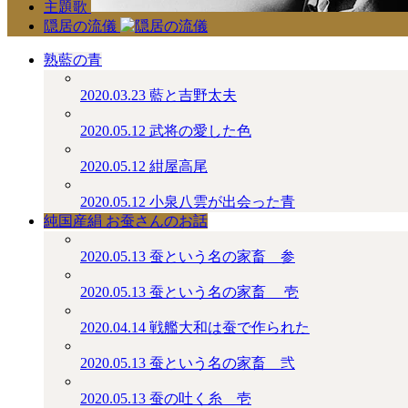
主題歌
隠居の流儀
熟藍の青
2020.03.23
藍と吉野太夫
2020.05.12
武将の愛した色
2020.05.12
紺屋高尾
2020.05.12
小泉八雲が出会った青
純国産絹 お蚕さんのお話
2020.05.13
蚕という名の家畜＿参
2020.05.13
蚕という名の家畜 ＿壱
2020.04.14
戦艦大和は蚕で作られた
2020.05.13
蚕という名の家畜＿弐
2020.05.13
蚕の吐く糸＿壱