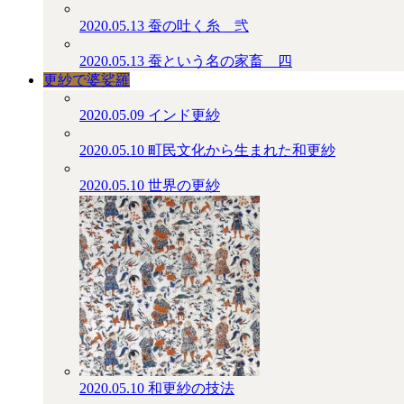
2020.05.13
蚕の吐く糸＿弐
2020.05.13
蚕という名の家畜＿四
更紗で婆娑羅
2020.05.09
インド更紗
2020.05.10
町民文化から生まれた和更紗
2020.05.10
世界の更紗
2020.05.10
和更紗の技法