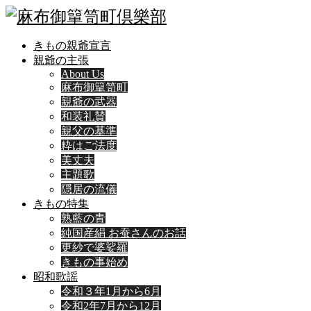
きもの親爺宣言
親爺の主張
About Us
麻布御簞笥町
親爺の武器
和装礼賛
親父の基準
粋はご法度
美丈夫
主題歌
隠居の流儀
きもの特集
熟藍の青
純国産絹 お蚕さんのお話
更紗で婆娑羅
きもの事始め
昭和歌謡
令和３年1月から6月
令和2年7月から12月